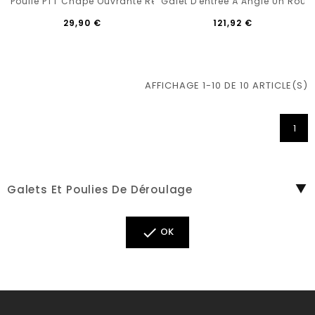
Poulie PTT Chape Ouvrante Réa ACIER Passage 50 Mm
Galet D'entrée À Angle Un Rou
29,90 €
121,92 €
AFFICHAGE 1-10 DE 10 ARTICLE(S)
1
Galets Et Poulies De Déroulage

OK