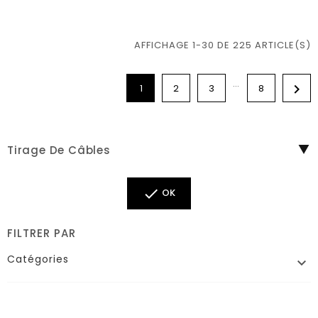
AFFICHAGE 1-30 DE 225 ARTICLE(S)
…

1
2
3
8
Tirage De Câbles

OK
FILTRER PAR
Catégories
