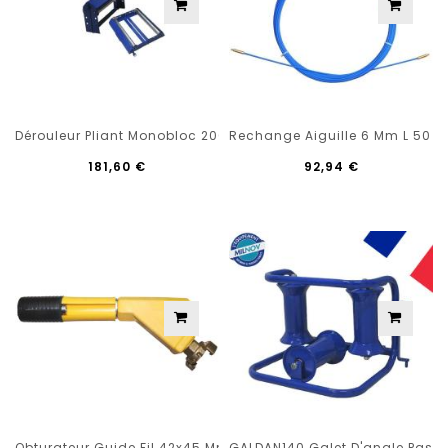
Dérouleur Pliant Monobloc 200 Kg
Rechange Aiguille 6 Mm L 50 M 
181,60 €
92,94 €
Obturateur Guide Fil 42x45 Mm Passage Lateral
GALDAN140 Galet D'angle Pass