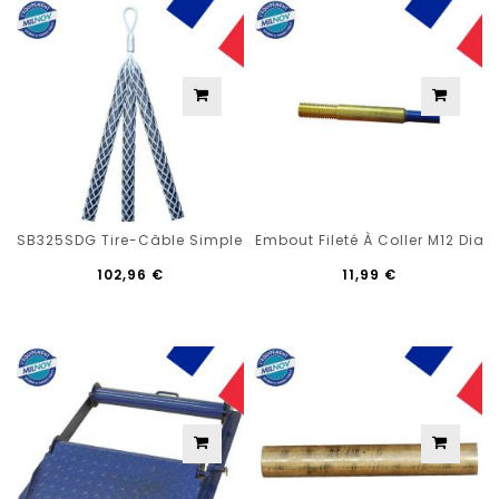
SB325SDG Tire-Câble Simple Boucle 3 Tresses SD 25 À 45 Mm.
Embout Fileté À Coller M12 Diam
102,96 €
11,99 €