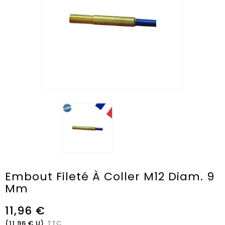
Embout Fileté À Coller M12 Diam. 9
Mm
11,96 €
(11,96 € U)
TTC