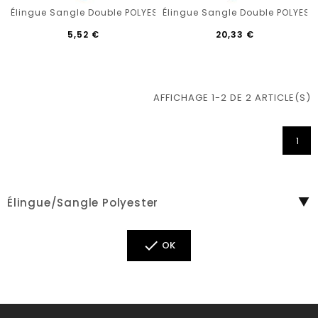
Élingue Sangle Double POLYESTER 1 Tonne - 2 Boucles Standa
Élingue Sangle Double POLYESTE
5,52 €
20,33 €
AFFICHAGE 1-2 DE 2 ARTICLE(S)
1
Élingue/sangle Polyester

OK