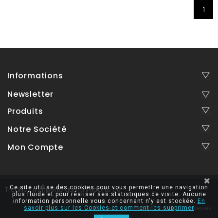
1
Informations
Newsletter
Produits
Notre Société
Mon Compte
Ce site utilise des cookies pour vous permettre une navigation
Treuillez n'importe quoi n'importe où
plus fluide et pour réaliser ses statistiques de visite. Aucune
information personnelle vous concernant n'y est stockée.
En
© 2026 - treuil-portable.fr, tous droits réservés.
savoir plus sur les Cookies et comment les supprimer