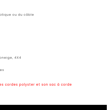
 optique ou du câble
toneige, 4X4
tes
es cordes polyster et son sac à corde