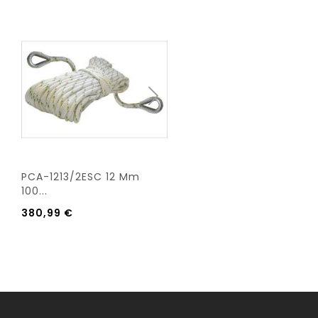
PCA-1213/2ESC 12 Mm
PCA-1216 12 Mm 200 M..
100...
598,80 €
380,99 €