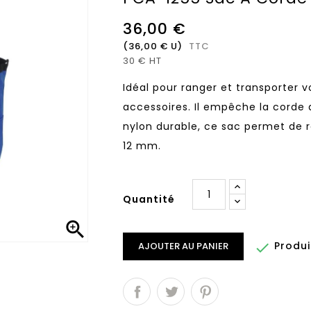
36,00 €
(36,00 € U)
TTC
30 € HT
Idéal pour ranger et transporter v
accessoires. Il empêche la corde 
nylon durable, ce sac permet de 
12 mm.
Quantité

Produi

AJOUTER AU PANIER