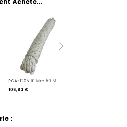
ent Acheté...
PCA-1205 10 Mm 50 M...
Huile Synthétique...
106,80 €
7,99 €
ie :