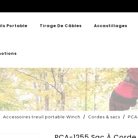
ils Portable
Tirage De Câbles
Accastillages
otions
Accessoires treuil portable Winch
Cordes & sacs
PCA-
PCA-1255 Sac À Corde 