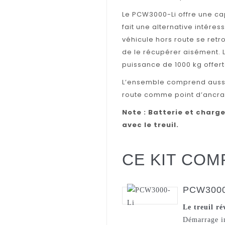
Le PCW3000-Li offre une cap
fait une alternative intére
véhicule hors route se ret
de le récupérer aisément. L
puissance de 1000 kg offerte
L’ensemble comprend aussi 
route comme point d’ancrage
Note : Batterie et charge
avec le treuil.
CE KIT COM
PCW3000
Le treuil ré
Démarrage in