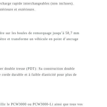
recharge rapide interchangeables (non incluses).
ntérieure et extérieure.
sère sur les boules de remorquage jusqu’à 58,7 mm
mètre et transforme un véhicule en point d’ancrage
er double tresse (PDT): Sa construction double
e corde durable et à faible élasticité pour plus de
illir le PCW3000 ou PCW3000-Li ainsi que tous vos