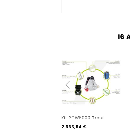
16 
Kit PCW5000 Treuil...
2 663,94 €