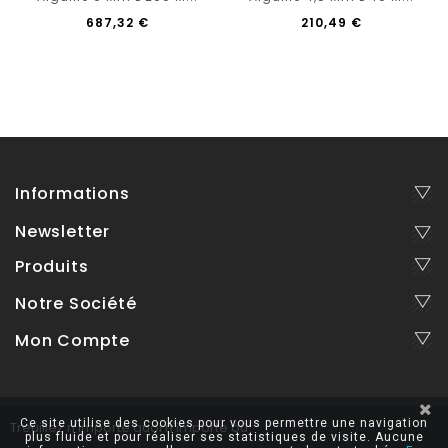
687,32 €
210,49 €
Informations
Newsletter
Produits
Notre Société
Mon Compte
Ce site utilise des cookies pour vous permettre une navigation
Treuillez n'importe quoi n'importe où
plus fluide et pour réaliser ses statistiques de visite. Aucune