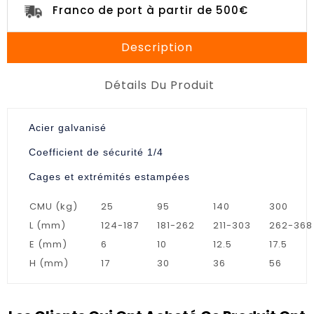
Franco de port à partir de 500€
Description
Détails Du Produit
Acier galvanisé
Coefficient de sécurité 1/4
Cages et extrémités estampées
CMU (kg)
25
95
140
300
L (mm)
124-187
181-262
211-303
262-368
E (mm)
6
10
12.5
17.5
H (mm)
17
30
36
56