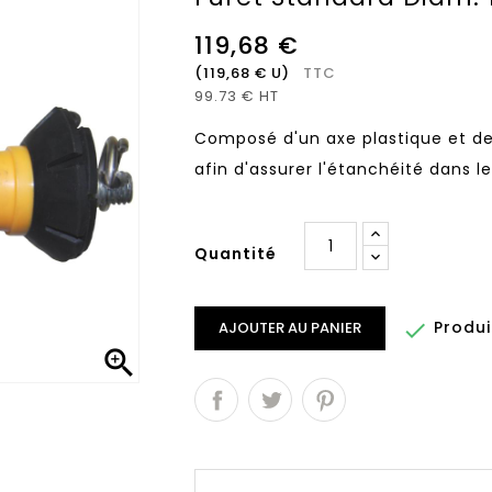
119,68 €
(119,68 € U)
TTC
99.73 € HT
Composé d'un axe plastique et d
afin d'assurer l'étanchéité dans l
Quantité
Produi

AJOUTER AU PANIER
