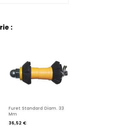
ie :
Furet Standard Diam. 33
Souffleur Autonome...
Mm
6 208,27 €
36,52 €