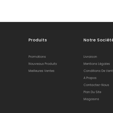
Produits
Notre Sociét
Promotions
Livraison
Nouveaux Produits
Mentions Légales
Meilleures Ventes
Conditions De Vent
A Propos
Contactez-Nous
Plan Du Site
Magasins