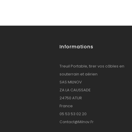
Informations
Treuil Portable, tirer vos câbles en
souterrain et aérien
SAS MILNOV
ZA LA CAUSSADE
24750 ATUR
France
05 53 53 02 20
Contact@milnov.fr